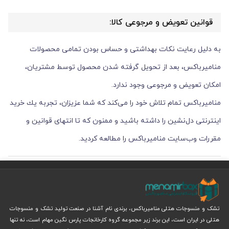
قوانين تعويض و مرجوعى كالا:
به دليل رعايت نكات بهداشتى و حساس بودن تمامى محصولات
مناميرباكس، بعد از تحويل گرفته شدن محصول توسط مشتريان،
امكان تعويض و مرجوعى وجود ندارد.
مناميرباكس تمام تلاش خود را می‌کند كه شما عزيزان، تجربه يك خريد
اينترنتى دل‌نشین را داشته باشيد و ممنون كه تا انتهاى قوانين و
مقررات وب‌سایت مناميرباكس را مطالعه كرديد.
تشک و منسوجات هتلی منامیرباکس، برندی نام آشنا در صنعت تولید تشک و منسوجات
هتلی در ایران است، این برند زیر مجموعه گروه کارخانجات پارس نگین مهام است، نه تنها