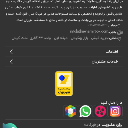
در ایران بلکه به دلیل صادرات به کشورهای عمان، امارات، عراق و افغانستان در حاشیه خلیج
فارس و‌ کشورهای اطراف محبوبیت زیادی پیدا کرده است. تشک و کالای خواب هتلی
منامیرباکس از تجربه و تخصص تولیدات منسوجات هتلی در طی ۱۵ سال خلق شده است و
هدف اصلی ما ایجاد خوابی راحت و سلامت در خانه و هتل به همه شما عزیزان است.
موبایل:
09105650521
ایمیل:
info[at]menamirbox.com
نشانی:
جزيره كيش - بازار بهكيش - طبقه اول - واحد ٤٣ گالرى تشك كيش
اطلاعات
خدمات مشتریان
ما را دنبال کنید
برای عضویت در
خبرنامه