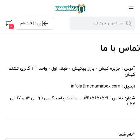
ورود | ثبت نام
0
تماس با ما
آدرس :
جزيره كيش - بازار بهكيش - طبقه اول - واحد ٤٣ گالرى تشك
كيش
ایمیل :
info[at]menamirbox.com
شماره تماس :
09105650521
- ساعات پاسخگویی ( ۹ الی ۱۴ و ۱۷ الی
۲۲ )
*
نام شما: