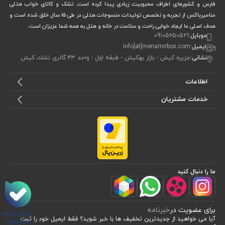
فارس و‌ کشورهای اطراف محبوبیت زیادی پیدا کرده است. تشک و کالای خواب هتلی
منامیرباکس از تجربه و تخصص تولیدات منسوجات هتلی در طی ۱۵ سال خلق شده است و
هدف اصلی ما ایجاد خوابی راحت و سلامت در خانه و هتل به همه شما عزیزان است.
موبایل:
09105650521
ایمیل:
info[at]menamirbox.com
نشانی:
جزيره كيش - بازار بهكيش - طبقه اول - واحد ٤٣ گالرى تشك كيش
اطلاعات
خدمات مشتریان
ما را دنبال کنید
برای عضویت در
خبرنامه
آیا می خواهید از جدید‌ترین تخفیف‌ ها با‌ خبر شوید؟ فقط ایمیل خود را ثبت