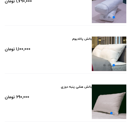
1٬790٬000 تومان
بالش پالادیوم
1٬100٬000 تومان
بالش هتلی پنبه دوزی
690٬000 تومان