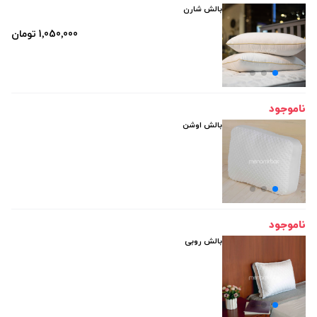
بالش شارن
1٬050٬000 تومان
ناموجود
بالش اوشن
ناموجود
بالش روبی