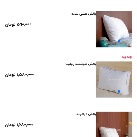
بالش هتلی ساده
590٬000 تومان
جدید
بالش هوشمند رومینا
1٬580٬000 تومان
بالش دیاموند
1٬680٬000 تومان