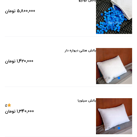
بالش توکیو
ندارد
تترون مرغوب
دارد
5٬800٬000 تومان
وزن (گرم)
راهدار هتلی
ندارد
1000±50
گردباف
1200±50
گردباف با قابلیت عبور هوا
1250±50
میکرو
بالش هتلی دیواره دار
1300±50
میکرو نقش دوزی
1٬420٬000 تومان
1450±50
میکرو هتلی
1500±50 | 1200±50
میکرو یونیزه شده با یون نقره
1550±50
1700±50
بالش سیلویا
5
1800±50
1٬340٬000 تومان
800±50
900±50