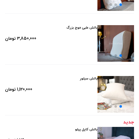
بالش طبی موج بزرگ
3٬850٬000 تومان
بالش سیلور
1٬120٬000 تومان
جدید
بالش کاپل پیلو